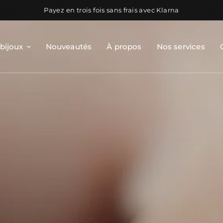
Payez en trois fois sans frais avec Klarna
 bijoux
Nouveautés
À propos
Nos services