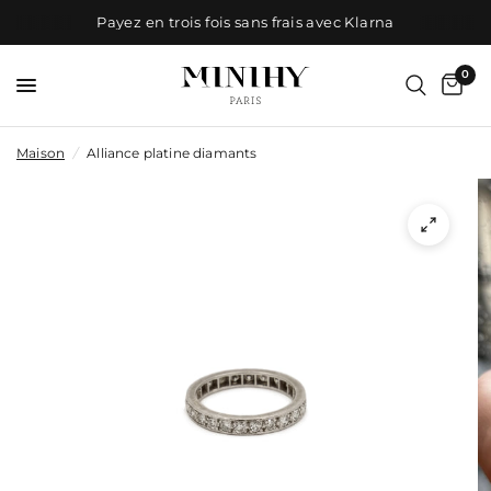
Payez en trois fois sans frais avec Klarna
0
Maison
/
Alliance platine diamants