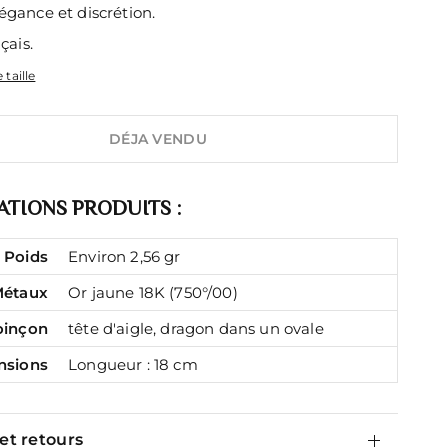
égance et discrétion.
çais.
 taille
DÉJA VENDU
TIONS PRODUITS :
Poids
Environ 2,56 gr
étaux
Or jaune 18K (750°/00)
oinçon
tête d'aigle, dragon dans un ovale
nsions
Longueur : 18 cm
 et retours